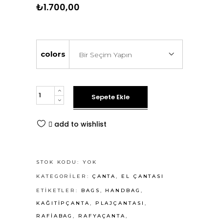
₺
1.700,00
colors
Bir Seçim Yapın
Rigel
Sepete Ekle
El
Çantası
add to wishlist
quantity
STOK KODU:
YOK
KATEGORILER:
ÇANTA
,
EL ÇANTASI
ETIKETLER:
BAGS
,
HANDBAG
,
KAĞITIPÇANTA
,
PLAJÇANTASI
,
RAFIABAG
,
RAFYAÇANTA
,