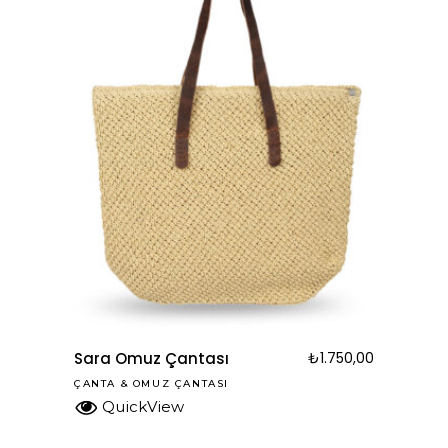
Sara Omuz Çantası
₺
1.750,00
ÇANTA
&
OMUZ ÇANTASI
QuickView