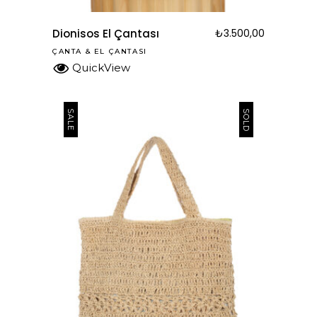
Dionisos El Çantası
₺
3.500,00
ÇANTA
&
EL ÇANTASI
QuickView
SOLD
SALE