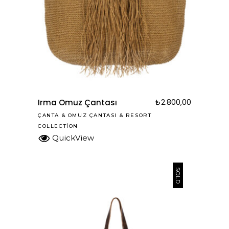
Irma Omuz Çantası
₺
2.800,00
ÇANTA
&
OMUZ ÇANTASI
&
RESORT
COLLECTION
QuickView
SOLD