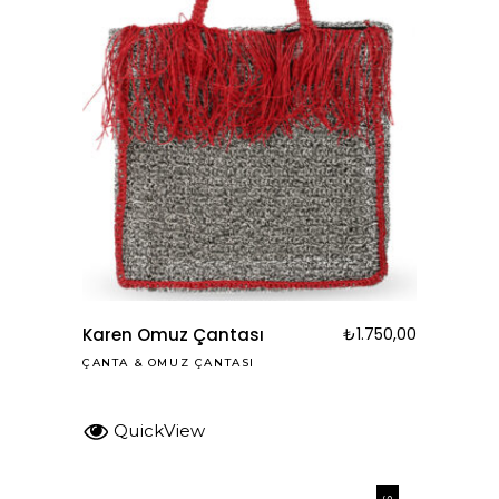
Karen Omuz Çantası
₺
1.750,00
ÇANTA
&
OMUZ ÇANTASI
QuickView