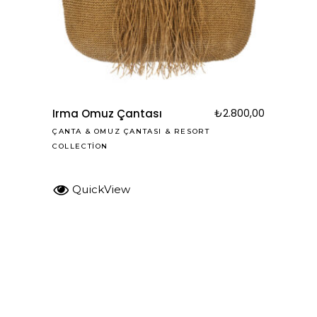
Irma Omuz Çantası
₺
2.800,00
ÇANTA
&
OMUZ ÇANTASI
&
RESORT
COLLECTION
QuickView