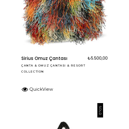
Sirius Omuz Çantası
₺
5.500,00
ÇANTA
&
OMUZ ÇANTASI
&
RESORT
COLLECTION
QuickView
SOLD