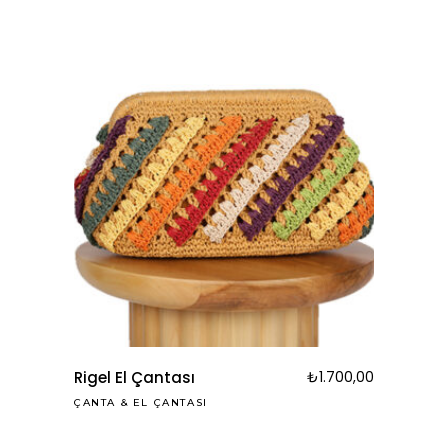
Rigel El Çantası
₺
1.700,00
ÇANTA
&
EL ÇANTASI