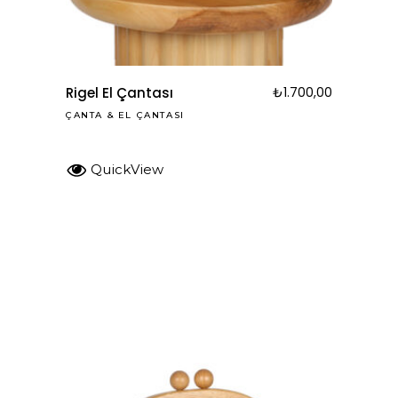
Rigel El Çantası
₺
1.700,00
ÇANTA
&
EL ÇANTASI
QuickView