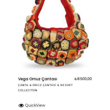
Vega Omuz Çantası
₺
8.500,00
ÇANTA
&
OMUZ ÇANTASI
&
RESORT
COLLECTION
QuickView