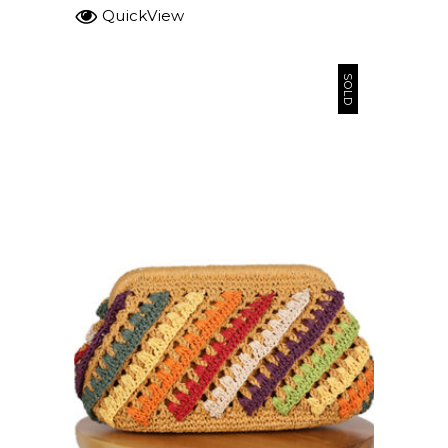
QuickView
SOLD