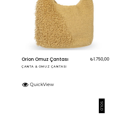
Orion Omuz Çantası
₺
1.750,00
ÇANTA
&
OMUZ ÇANTASI
QuickView
SOLD