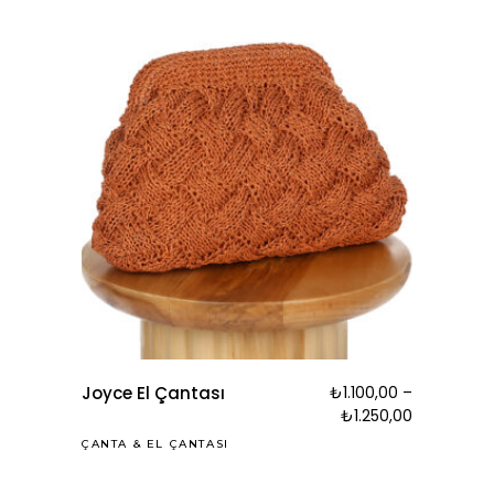
Joyce El Çantası
₺
1.100,00
–
₺
1.250,00
ÇANTA
&
EL ÇANTASI