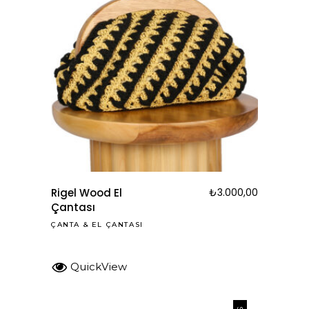
Rigel Wood El
₺
3.000,00
Çantası
ÇANTA
&
EL ÇANTASI
QuickView