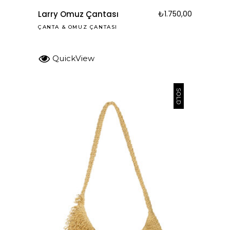
Larry Omuz Çantası
₺
1.750,00
ÇANTA
&
OMUZ ÇANTASI
QuickView
SOLD