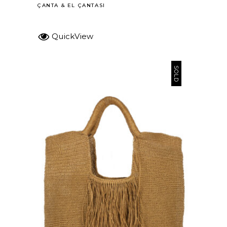
ÇANTA
&
EL ÇANTASI
QuickView
SOLD