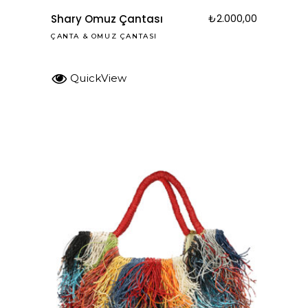
Shary Omuz Çantası
₺
2.000,00
ÇANTA
&
OMUZ ÇANTASI
QuickView