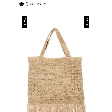
QuickView
SOLD
SALE