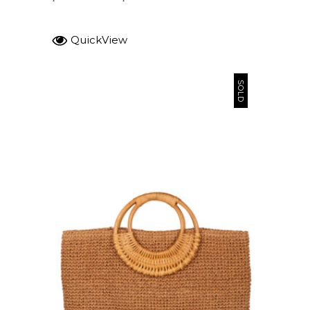
QuickView
SOLD