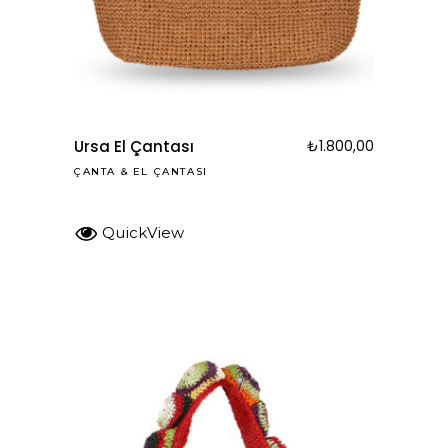
Ursa El Çantası
₺
1.800,00
ÇANTA
&
EL ÇANTASI
QuickView