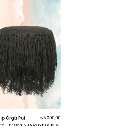
Bu
ürünün
birden
fazla
varyasyonu
 İp Örgü Puf
₺
5.000,00
var.
COLLECTION
&
ANASAYFAPUF
&