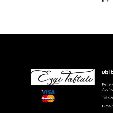
PUF
Bizi 
Fenery
Apt No
Tel: 05
E-mail