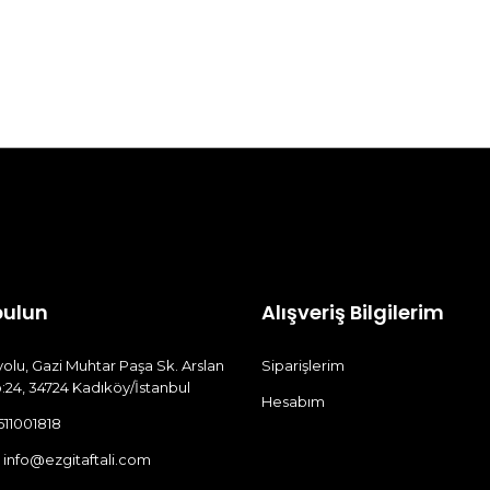
Seçenekler
ürün
sayfasından
seçilebilir
bulun
Alışveriş Bilgilerim
olu, Gazi Muhtar Paşa Sk. Arslan
Siparişlerim
:24, 34724 Kadıköy/İstanbul
Hesabım
511001818
:
info@ezgitaftali.com