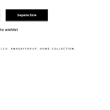
Sepete Ekle
to wishlist
ILER:
ANASAYFAPUF
,
HOME COLLECTION
,