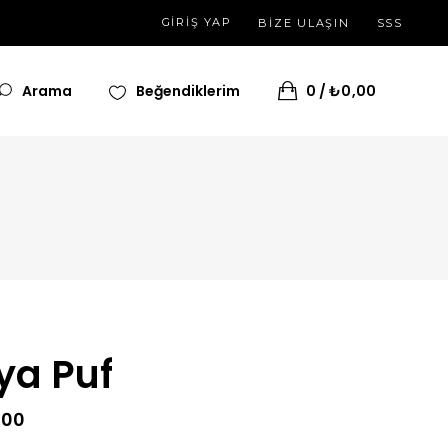
GIRIŞ YAP
BİZE ULAŞIN
SSS
Arama
Beğendiklerim
0
₺
0,00
ya Puf
,00