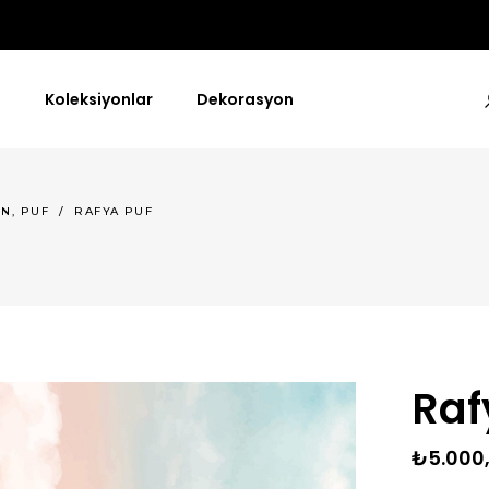
a
Koleksiyonlar
Dekorasyon
,
ON
PUF
/
RAFYA PUF
Raf
₺
5.000