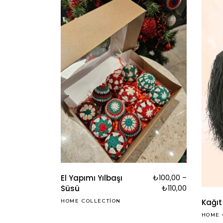
El Yapımı Yılbaşı
₺
100,00
–
Süsü
₺
110,00
Kağıt
HOME COLLECTION
HOME 