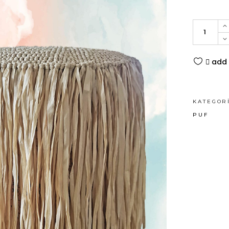
Rafya
Puf
quantity
add 
KATEGOR
PUF