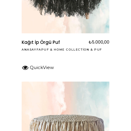
Kağıt İp Örgü Puf
₺
5.000,00
ANASAYFAPUF
&
HOME COLLECTION
&
PUF
QuickView