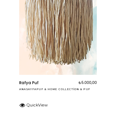
Rafya Puf
₺
5.000,00
ANASAYFAPUF
&
HOME COLLECTION
&
PUF
QuickView