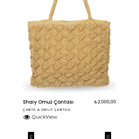
Shary Omuz Çantası
₺
2.000,00
ÇANTA
&
OMUZ ÇANTASI
QuickView