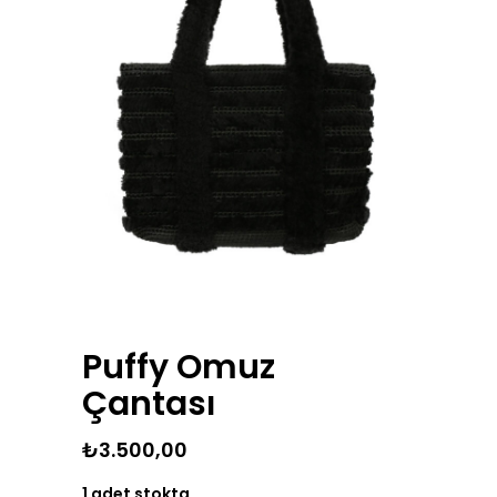
Puffy Omuz
Çantası
₺
3.500,00
1 adet stokta