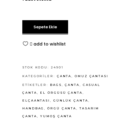
Sepete Ekle
add to wishlist
STOK KODU:
24901
KATEGORILER:
ÇANTA
,
OMUZ ÇANTASI
ETIKETLER:
BAGS
,
ÇANTA
,
CASUAL
ÇANTA
,
EL ÖRGÜSÜ ÇANTA
,
ELÇAANTASI
,
GÜNLÜK ÇANTA
,
HANDBAG
,
ÖRGÜ ÇANTA
,
TASARIM
ÇANTA
,
YUMOŞ ÇANTA