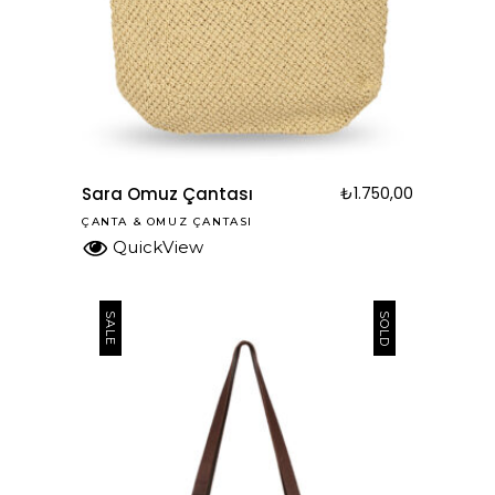
Sara Omuz Çantası
₺
1.750,00
ÇANTA
&
OMUZ ÇANTASI
QuickView
SOLD
SALE