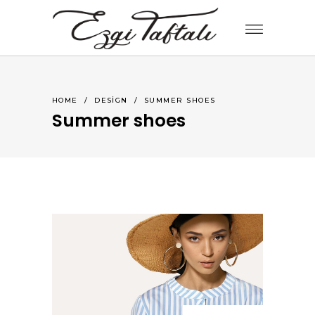
HOME
/
DESIGN
/
SUMMER SHOES
Summer shoes