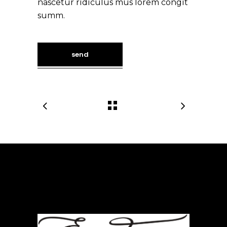
nascetur ridiculus mus lorem congit
summ.
send