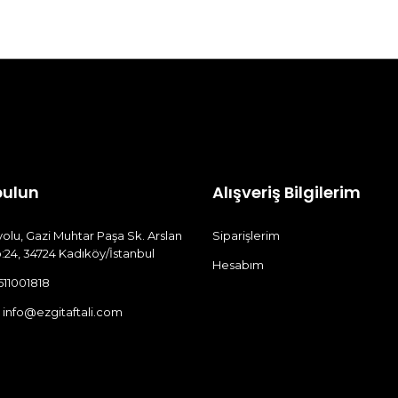
bulun
Alışveriş Bilgilerim
olu, Gazi Muhtar Paşa Sk. Arslan
Siparişlerim
:24, 34724 Kadıköy/İstanbul
Hesabım
511001818
:
info@ezgitaftali.com