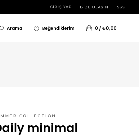
GIRIŞ YAP
BİZE ULAŞIN
SSS
Arama
Beğendiklerim
0
₺
0,00
UMMER COLLECTION
Daily minimal