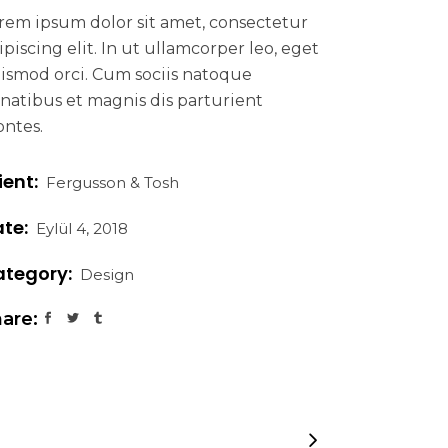
rem ipsum dolor sit amet, consectetur
ipiscing elit. In ut ullamcorper leo, eget
ismod orci. Cum sociis natoque
natibus et magnis dis parturient
ntes.
ient:
Fergusson & Tosh
te:
Eylül 4, 2018
tegory:
Design
are: