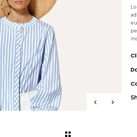
Lo
ad
eu
pe
mo
Cl
Da
Ca
Sh