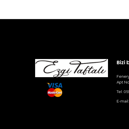
Bizi 
Fenery
Apt No
Tel: 05
E-mail