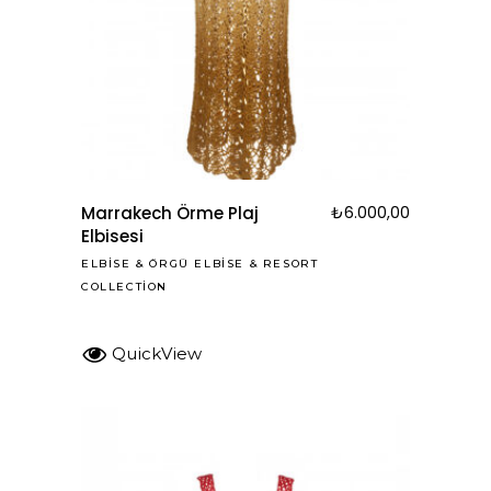
Marrakech Örme Plaj
₺
6.000,00
Elbisesi
ELBISE
&
ÖRGÜ ELBISE
&
RESORT
COLLECTION
QuickView