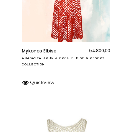
Mykonos Elbise
₺
4.800,00
ANASAYFA ÜRÜN
&
ÖRGÜ ELBISE
&
RESORT
COLLECTION
QuickView