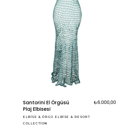
Santorini El Örgüsü
₺
6.000,00
Plaj Elbisesi
ELBISE
&
ÖRGÜ ELBISE
&
RESORT
COLLECTION