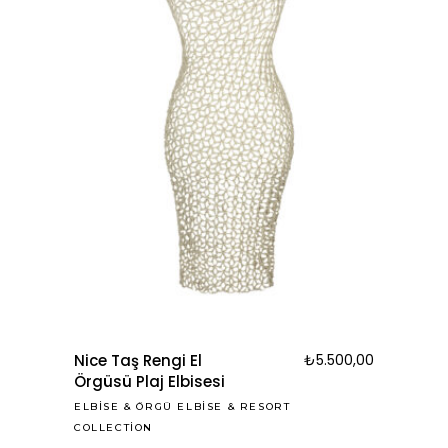
Nice Taş Rengi El
₺
5.500,00
Örgüsü Plaj Elbisesi
ELBISE
&
ÖRGÜ ELBISE
&
RESORT
COLLECTION