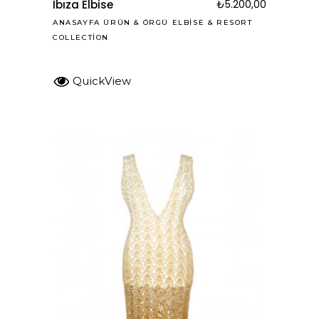
Ibıza Elbise
₺
5.200,00
ANASAYFA ÜRÜN
&
ÖRGÜ ELBISE
&
RESORT
COLLECTION
QuickView