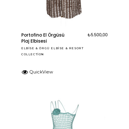
Portofino El Örgüsü
₺
5.500,00
Plaj Elbisesi
ELBISE
&
ÖRGÜ ELBISE
&
RESORT
COLLECTION
QuickView