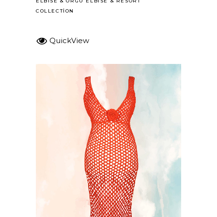
ELBISE
&
ÖRGÜ ELBISE
&
RESORT
COLLECTION
QuickView