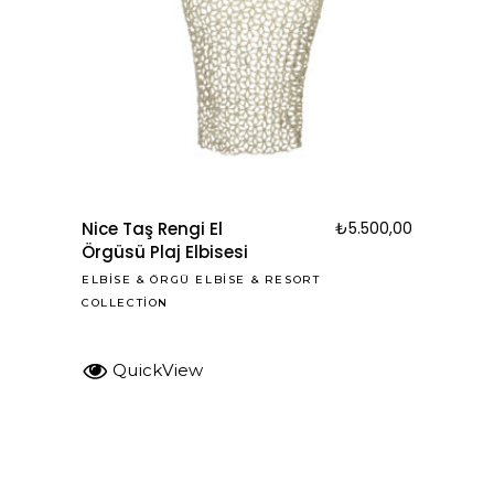
Nice Taş Rengi El
₺
5.500,00
Örgüsü Plaj Elbisesi
ELBISE
&
ÖRGÜ ELBISE
&
RESORT
COLLECTION
QuickView