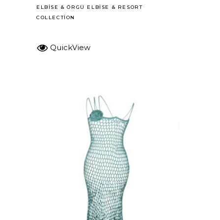
ELBISE
&
ÖRGÜ ELBISE
&
RESORT
COLLECTION
QuickView