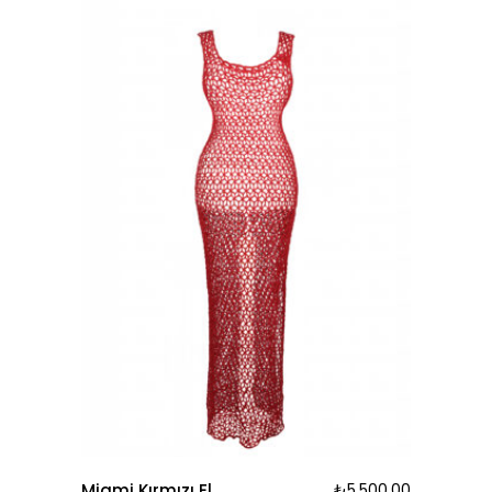
Miami Kırmızı El
₺
5.500,00