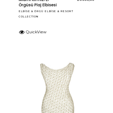
Örgüsü Plaj Elbisesi
ELBISE
&
ÖRGÜ ELBISE
&
RESORT
COLLECTION
QuickView