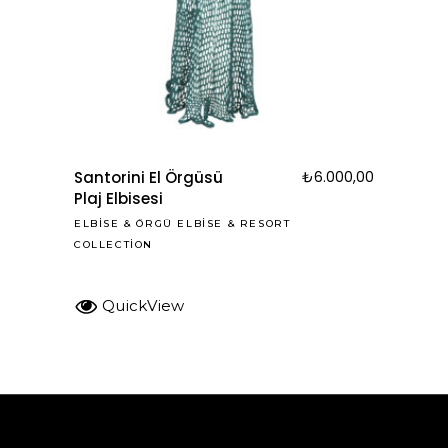
Santorini El Örgüsü
₺
6.000,00
Plaj Elbisesi
ELBISE
&
ÖRGÜ ELBISE
&
RESORT
COLLECTION
QuickView