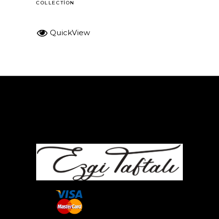
COLLECTION
QuickView