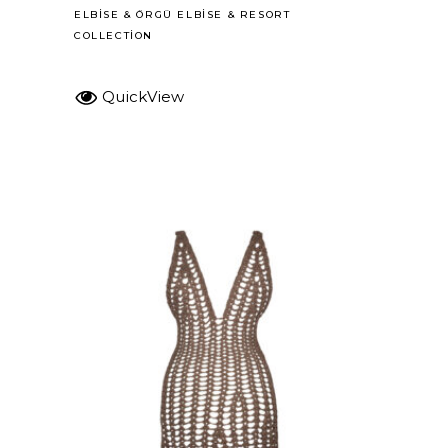
ELBISE
&
ÖRGÜ ELBISE
&
RESORT
COLLECTION
QuickView