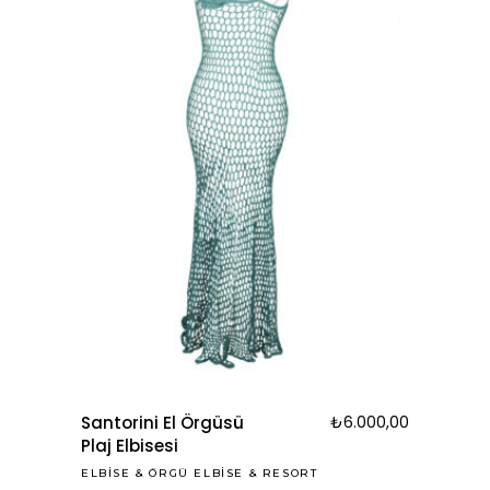
Santorini El Örgüsü
₺
6.000,00
Plaj Elbisesi
ELBISE
&
ÖRGÜ ELBISE
&
RESORT