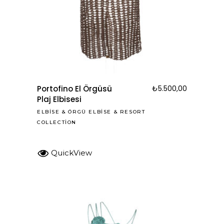
Portofino El Örgüsü
₺
5.500,00
Plaj Elbisesi
ELBISE
&
ÖRGÜ ELBISE
&
RESORT
COLLECTION
QuickView