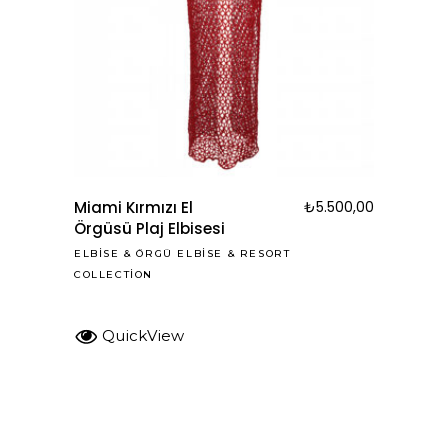
Miami Kırmızı El
₺
5.500,00
Örgüsü Plaj Elbisesi
ELBISE
&
ÖRGÜ ELBISE
&
RESORT
COLLECTION
QuickView