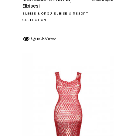
Elbisesi
ELBISE
&
ÖRGÜ ELBISE
&
RESORT
COLLECTION
QuickView