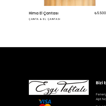
Hima El Çantası
₺
5.500
ÇANTA
&
EL ÇANTASI
Bizi 
Fenery
Apt No