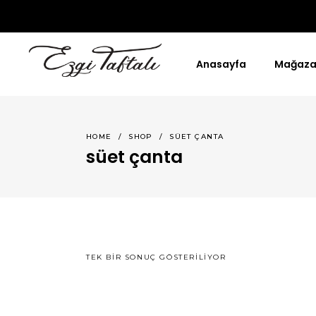
Anasayfa
Mağaz
HOME
/
SHOP
/
SÜET ÇANTA
süet çanta
TEK BIR SONUÇ GÖSTERILIYOR