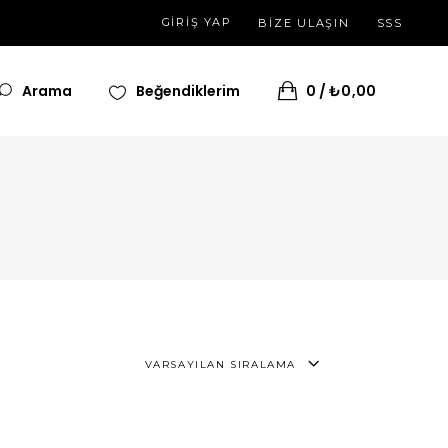
GIRIŞ YAP
BİZE ULAŞIN
SSS
Arama
Beğendiklerim
0
₺
0,00
VARSAYILAN SIRALAMA